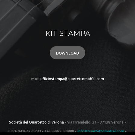
KIT STAMPA
DOWNLOAD
mail:
ufficiostampa@quartettomaffei.com
Società del Quartetto di Verona
- Via Pirandello, 31 - 37138 Verona -
P.IVA 04164370233 - Tel. 348/3539888 -
info@quartettomaffei.com
-